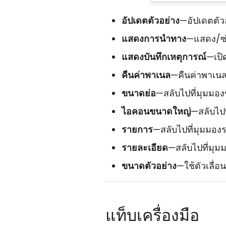
อัปเดตตัวอย่าง
—อัปเดตตัว
แสดงการนำทาง
—แสดง/ซ
แสดงบันทึกเหตุการณ์
—เป
คืนค่าพาเนล
—คืนค่าพาเนลเ
ขนาดย่อ
—สลับไปที่มุมม
ไอคอนขนาดใหญ่
—สลับไป
รายการ
—สลับไปที่มุมมอง
รายละเอียด
—สลับไปที่มุม
ขนาดตัวอย่าง
—ใช้ตัวเลื่
แท็บเครื่องมือ