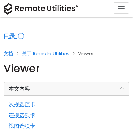
解决方案
产品
下载
购买
支持
关于
巡演
金融与银行
Windows
在线购买
支持中心
联系我们
目录
安全性
制造业与零售
macOS
许可证助手
文档
新闻发布室
截图
医疗保健
Linux
升级您的许可证
知识库
撰写评论
文档
关于 Remote Utilities
Viewer
Viewer
发行说明
教育与政府
iOS/Android
连接模式
信息技术
本文内容
无人值守访问
常规选项卡
Active Directory 支持
连接选项卡
视图选项卡
MSI 配置