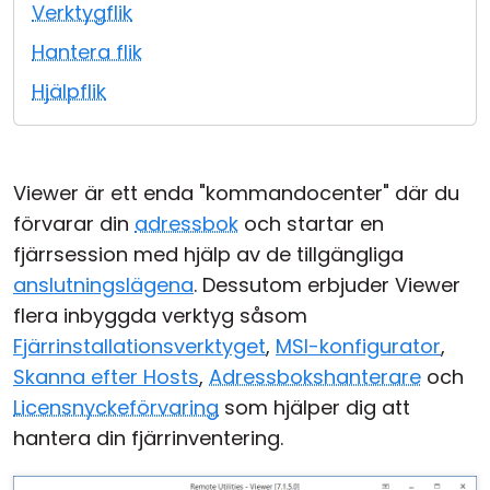
Verktygflik
Moln & Lokal installation
Hantera flik
Hjälpflik
Viewer är ett enda "kommandocenter" där du
förvarar din
adressbok
och startar en
fjärrsession med hjälp av de tillgängliga
anslutningslägena
. Dessutom erbjuder Viewer
flera inbyggda verktyg såsom
Fjärrinstallationsverktyget
,
MSI-konfigurator
,
Skanna efter Hosts
,
Adressbokshanterare
och
Licensnyckeförvaring
som hjälper dig att
hantera din fjärrinventering.