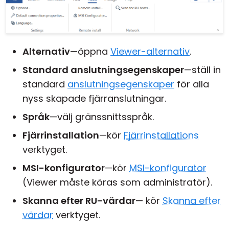
Alternativ
—öppna
Viewer-alternativ
.
Standard anslutningsegenskaper
—ställ in
standard
anslutningsegenskaper
för alla
nyss skapade fjärranslutningar.
Språk
—välj gränssnittsspråk.
Fjärrinstallation
—kör
Fjärrinstallations
verktyget.
MSI-konfigurator
—kör
MSI-konfigurator
(Viewer måste köras som administratör).
Skanna efter RU-värdar
— kör
Skanna efter
värdar
verktyget.