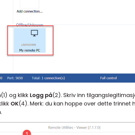
1) og klikk
Logg på
(2). Skriv inn tilgangslegitima
likk
OK
(4). Merk: du kan hoppe over dette trinnet 
.