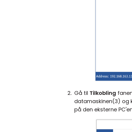
Gå til
Tilkobling
fanen(
datamaskinen(3) og k
på den eksterne PC'en