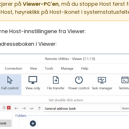
kjører på
Viewer-PC'en
, må du stoppe Host først 
 Host, høyreklikk på Host-ikonet i systemstatusfelt
erne Host-innstillingene fra Viewer:
 adresseboken i Viewer: