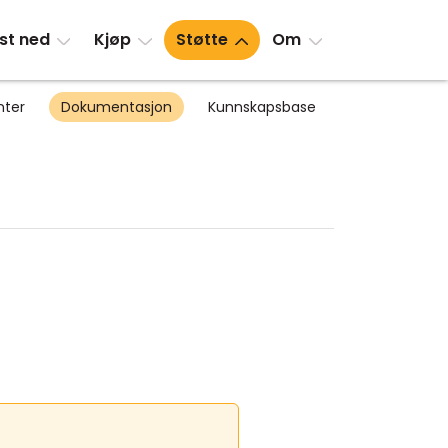
st ned
Kjøp
Støtte
Om
nter
Dokumentasjon
Kunnskapsbase