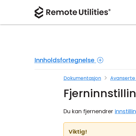
Innholdsfortegnelse
Dokumentasjon
Avanserte 
Fjerninnstilli
Du kan fjernendrer
innstill
Viktig!