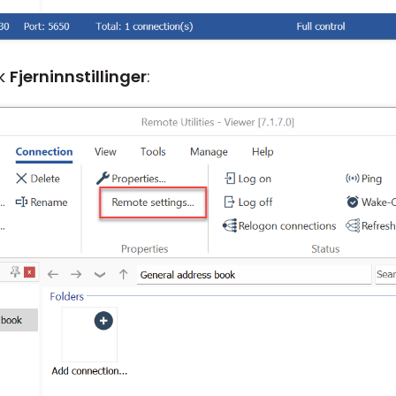
kk
Fjerninnstillinger
: