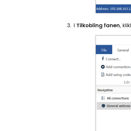
I
Tilkobling fanen
, kli