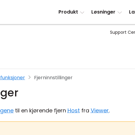
Produkt
Løsninger
La
Support Ce
funksjoner
Fjerninnstillinger
nger
ingene
til en kjørende fjern
Host
fra
Viewer
.