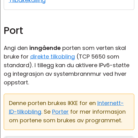
Tilbakekalling
Sky- og lokal installasjon
Port
Angi den
inngående
porten som verten skal
bruke for
direkte tilkobling
(TCP 5650 som
standard). I tillegg kan du aktivere IPv6-støtte
og integrasjon av systembrannmur ved hver
oppstart.
Denne porten brukes IKKE for en
Internett-
ID-tilkobling
. Se
Porter
for mer informasjon
om portene som brukes av programmet.