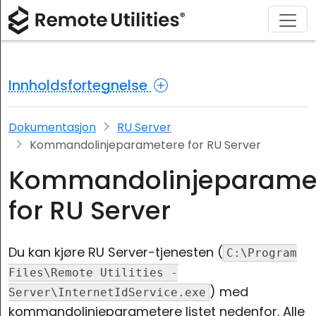
Løsninger
Last ned
Produkt
Støtte
Kjøp
Om
Tur
Finans og bankvirksomhet
Windows
Kjøp på nettet
Support Center
Kontakt oss
Innholdsfortegnelse
Sikkerhet
Produksjon og detaljhandel
macOS
Lisensassistent
Dokumentasjon
Presse-rom
Skjermbilder
Helsevesen
Linux
Oppgrader lisensen din
Kunnskapsbase
Skriv en anmeldelse
Dokumentasjon
RU Server
Kommandolinjeparametere for RU Server
Utgivelsesnotater
Utdanning og regjering
iOS/Android
Kommandolinjeparame
Tilkoblingsmoduser
Informasjonsteknologi
for RU Server
Uovervåket tilgang
Du kan kjøre RU Server-tjenesten (
C:\Program
Active Directory-støtte
Files\Remote Utilities -
) med
Server\InternetIdService.exe
MSI-konfigurasjon
kommandolinjeparametere listet nedenfor. Alle