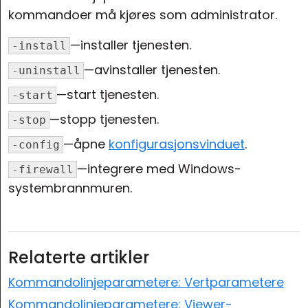
kommandoer må kjøres som administrator.
Sky- og lokal installasjon
—installer tjenesten.
-install
—avinstaller tjenesten.
-uninstall
—start tjenesten.
-start
—stopp tjenesten.
-stop
—åpne
konfigurasjonsvinduet
.
-config
—integrere med Windows-
-firewall
systembrannmuren.
Relaterte artikler
Kommandolinjeparametere: Vertparametere
Kommandolinjeparametere: Viewer-