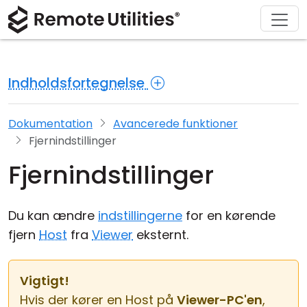
Download
Løsninger
Support
Produkt
Køb
Om
Tour
Finans og Bankvæsen
Windows
Køb online
Support Center
Kontakt os
Indholdsfortegnelse
Sikkerhed
Produktion og Detailhandel
macOS
Licensassistent
Dokumentation
Presseværelse
Skærmbilleder
Sundhedspleje
Linux
Opgrader din licens
Vidensbase
Skriv en anmeldelse
Dokumentation
Avancerede funktioner
Fjernindstillinger
Udgivelsesnoter
Uddannelse og Offentlig Sektor
iOS/Android
Fjernindstillinger
Forbindelsesmodes
Informationsteknologi
Du kan ændre
indstillingerne
for en kørende
Uden tilsyn
fjern
Host
fra
Viewer
eksternt.
Active Directory Support
Vigtigt!
MSI Konfiguration
Hvis der kører en Host på
Viewer-PC'en
,