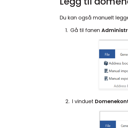
Legg til domen
Du kan også manuelt legge 
Gå til fanen
Administr
I vinduet
Domenekontr