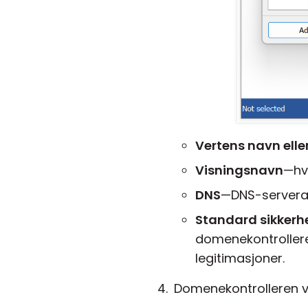
Vertens navn elle
Visningsnavn
—hv
DNS
—DNS-servera
Standard sikkerh
domenekontrolleren
legitimasjoner.
Domenekontrolleren vil