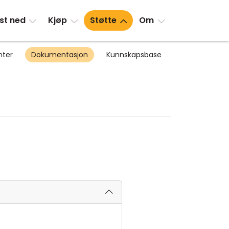
st ned
Kjøp
Støtte
Om
nter
Dokumentasjon
Kunnskapsbase