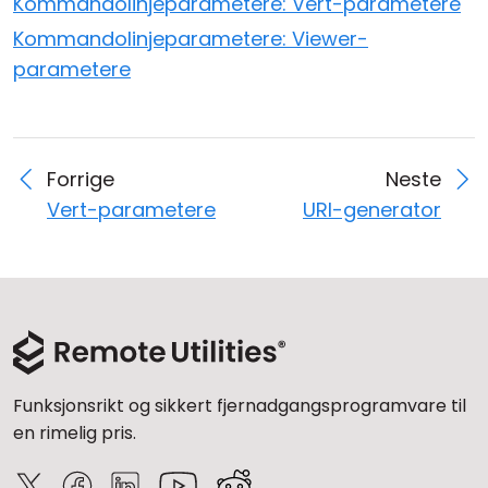
Kommandolinjeparametere: Vert-parametere
Sky- og lokal installasjon
Kommandolinjeparametere: Viewer-
parametere
Forrige
Neste
Vert-parametere
URI-generator
Funksjonsrikt og sikkert fjernadgangsprogramvare til
en rimelig pris.