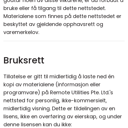
godtar noen av disse vilkårene, er du forbudt å
Sky- og lokal installasjon
bruke eller få tilgang til dette nettstedet.
Materialene som finnes på dette nettstedet er
beskyttet av gjeldende opphavsrett og
varemerkelov.
Bruksrett
Tillatelse er gitt til midlertidig å laste ned én
kopi av materialene (informasjon eller
programvare) på Remote Utilities Pte. Ltd.'s
nettsted for personlig, ikke-kommersielt,
midlertidig visning. Dette er tildelingen av en
lisens, ikke en overføring av eierskap, og under
denne lisensen kan du ikke: