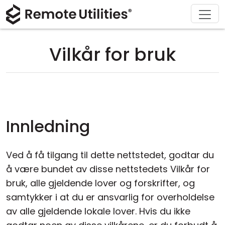
Løsninger
Last ned
Produkt
Støtte
Kjøp
Om
Tur
Finans og bankvirksomhet
Windows
Kjøp på nettet
Support Center
Kontakt oss
Vilkår for bruk
Sikkerhet
Produksjon og detaljhandel
macOS
Lisensassistent
Dokumentasjon
Presse-rom
Skjermbilder
Helsevesen
Linux
Oppgrader lisensen din
Kunnskapsbase
Skriv en anmeldelse
Utgivelsesnotater
Utdanning og regjering
iOS/Android
Innledning
Tilkoblingsmoduser
Informasjonsteknologi
Ved å få tilgang til dette nettstedet, godtar du
Uovervåket tilgang
å være bundet av disse nettstedets Vilkår for
bruk, alle gjeldende lover og forskrifter, og
Active Directory-støtte
samtykker i at du er ansvarlig for overholdelse
av alle gjeldende lokale lover. Hvis du ikke
MSI-konfigurasjon