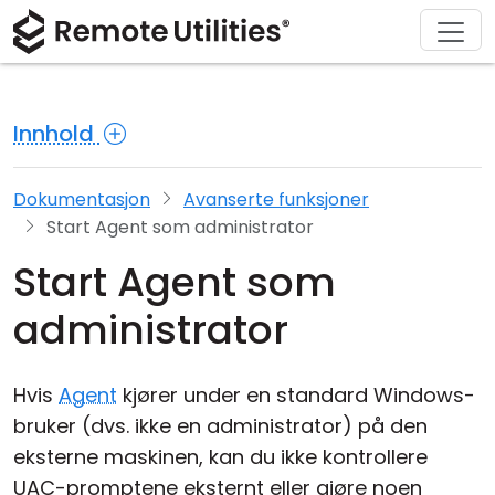
Løsninger
Last ned
Produkt
Støtte
Kjøp
Om
Tur
Finans og bankvirksomhet
Windows
Kjøp på nettet
Support Center
Kontakt oss
Innhold
Sikkerhet
Produksjon og detaljhandel
macOS
Lisensassistent
Dokumentasjon
Presse-rom
Skjermbilder
Helsevesen
Linux
Oppgrader lisensen din
Kunnskapsbase
Skriv en anmeldelse
Dokumentasjon
Avanserte funksjoner
Start Agent som administrator
Utgivelsesnotater
Utdanning og regjering
iOS/Android
Start Agent som
Tilkoblingsmoduser
Informasjonsteknologi
administrator
Uovervåket tilgang
Hvis
Agent
kjører under en standard Windows-
Active Directory-støtte
bruker (dvs. ikke en administrator) på den
eksterne maskinen, kan du ikke kontrollere
MSI-konfigurasjon
UAC-promptene eksternt eller gjøre noen