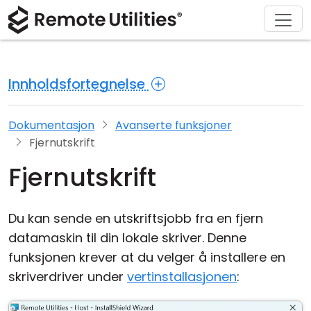
Løsninger
Last ned
Produkt
Støtte
Kjøp
Om
Tur
Finans og bankvirksomhet
Windows
Kjøp på nettet
Support Center
Kontakt oss
Innholdsfortegnelse
Sikkerhet
Produksjon og detaljhandel
macOS
Lisensassistent
Dokumentasjon
Presse-rom
Skjermbilder
Helsevesen
Linux
Oppgrader lisensen din
Kunnskapsbase
Skriv en anmeldelse
Dokumentasjon
Avanserte funksjoner
Fjernutskrift
Utgivelsesnotater
Utdanning og regjering
iOS/Android
Fjernutskrift
Tilkoblingsmoduser
Informasjonsteknologi
Du kan sende en utskriftsjobb fra en fjern
Uovervåket tilgang
datamaskin til din lokale skriver. Denne
funksjonen krever at du velger å installere en
Active Directory-støtte
skriverdriver under
vertinstallasjonen
:
MSI-konfigurasjon