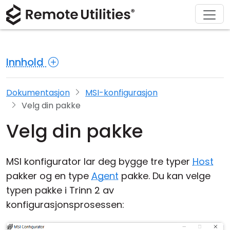
Løsninger
Last ned
Produkt
Støtte
Kjøp
Om
Tur
Finans og bankvirksomhet
Windows
Kjøp på nettet
Support Center
Kontakt oss
Innhold
Sikkerhet
Produksjon og detaljhandel
macOS
Lisensassistent
Dokumentasjon
Presse-rom
Skjermbilder
Helsevesen
Linux
Oppgrader lisensen din
Kunnskapsbase
Skriv en anmeldelse
Dokumentasjon
MSI-konfigurasjon
Velg din pakke
Utgivelsesnotater
Utdanning og regjering
iOS/Android
Velg din pakke
Tilkoblingsmoduser
Informasjonsteknologi
MSI konfigurator lar deg bygge tre typer
Host
Uovervåket tilgang
pakker og en type
Agent
pakke. Du kan velge
typen pakke i Trinn 2 av
Active Directory-støtte
konfigurasjonsprosessen:
MSI-konfigurasjon