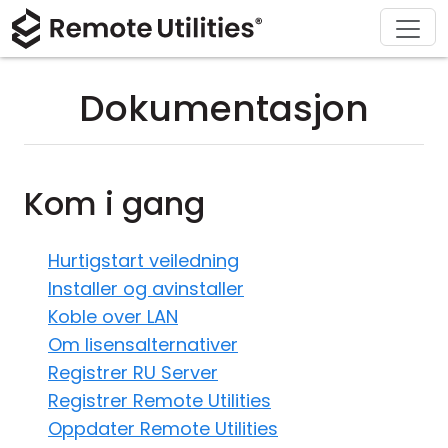
Løsninger
Last ned
Produkt
Støtte
Kjøp
Om
Tur
Finans og bankvirksomhet
Windows
Kjøp på nettet
Support Center
Kontakt oss
Dokumentasjon
Sikkerhet
Produksjon og detaljhandel
macOS
Lisensassistent
Dokumentasjon
Presse-rom
Skjermbilder
Helsevesen
Linux
Oppgrader lisensen din
Kunnskapsbase
Skriv en anmeldelse
Kom i gang
Utgivelsesnotater
Utdanning og regjering
iOS/Android
Hurtigstart veiledning
Tilkoblingsmoduser
Informasjonsteknologi
Installer og avinstaller
Koble over LAN
Uovervåket tilgang
Om lisensalternativer
Registrer RU Server
Active Directory-støtte
Registrer Remote Utilities
MSI-konfigurasjon
Oppdater Remote Utilities