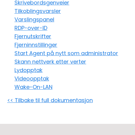
Skrivebordsgenveier
Sky- og lokal installasjon
Tilkoblingsvarsler
Varslingspanel
RDP-over-ID
Fjernutskrifter
Fjerninnstillinger
Start Agent på nytt som administrator
Skann nettverk etter verter
Lydopptak
Videoopptak
Wake-On-LAN
<< Tilbake til full dokumentasjon