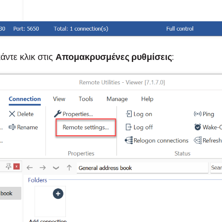
άντε κλικ στις
Απομακρυσμένες ρυθμίσεις
: