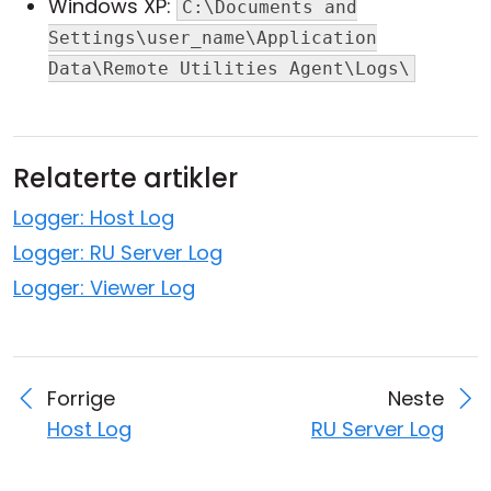
Windows XP:
C:\Documents and
Sky- og lokal installasjon
Settings\user_name\Application
Data\Remote Utilities Agent\Logs\
Relaterte artikler
Logger: Host Log
Logger: RU Server Log
Logger: Viewer Log
Forrige
Neste
Host Log
RU Server Log