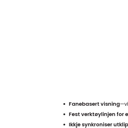
Fanebasert visning
—vi
Fest verktøylinjen for
Ikkje synkroniser utkli