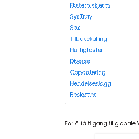
Ekstern skjerm
SysTray
Søk
Tilbakekalling
Hurtigtaster
Diverse
Oppdatering
Hendelseslogg
Beskytter
For å få tilgang til globale