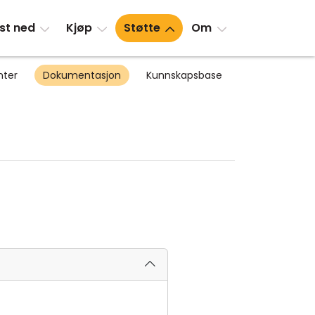
st ned
Kjøp
Støtte
Om
nter
Dokumentasjon
Kunnskapsbase