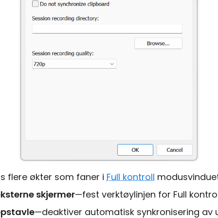
s flere økter som faner i
Full kontroll
modusvinduet
 eksterne skjermer
—fest verktøylinjen for Full kontr
ppstavle
—deaktiver automatisk synkronisering av u