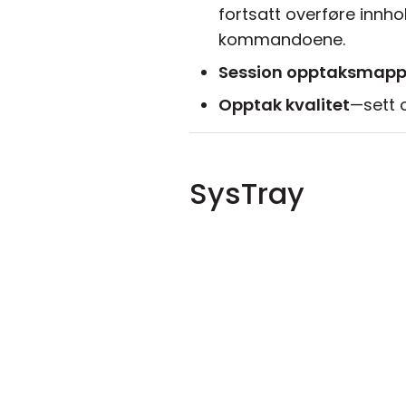
fortsatt overføre innhol
kommandoene.
Session opptaksmap
Opptak kvalitet
—sett 
SysTray