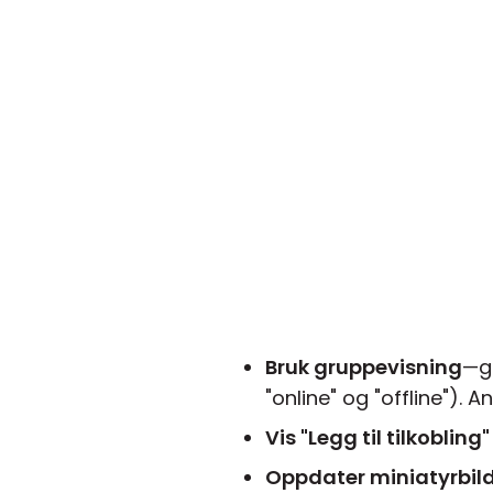
Bruk gruppevisning
—gr
"online" og "offline"). 
Vis "Legg til tilkobling
Oppdater miniatyrbil