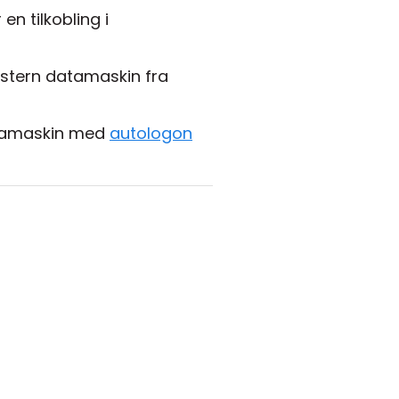
n tilkobling i
kstern datamaskin fra
atamaskin med
autologon