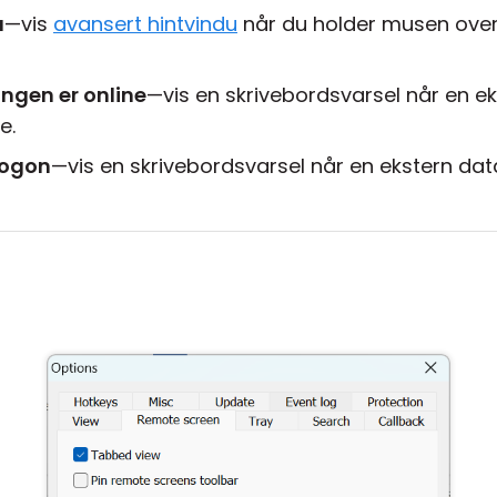
u
—vis
avansert hintvindu
når du holder musen over e
ingen er online
—vis en skrivebordsvarsel når en e
e.
logon
—vis en skrivebordsvarsel når en ekstern d