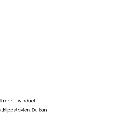
.
oll modusvinduet.
tklippstavlen. Du kan