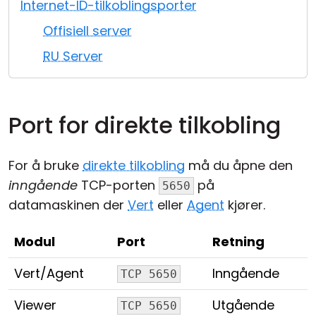
Internet-ID-tilkoblingsporter
Sky- og lokal installasjon
Offisiell server
RU Server
Port for direkte tilkobling
For å bruke
direkte tilkobling
må du åpne den
inngående
TCP-porten
på
5650
datamaskinen der
Vert
eller
Agent
kjører.
Modul
Port
Retning
Vert/Agent
Inngående
TCP 5650
Viewer
Utgående
TCP 5650