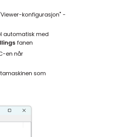
 "Viewer-konfigurasjon" -
sel automatisk med
llings
fanen
PC-en når
atamaskinen som