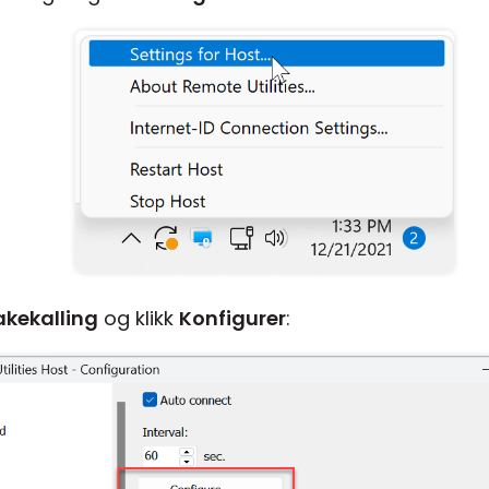
akekalling
og klikk
Konfigurer
: