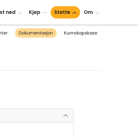
st ned
Kjøp
Støtte
Om
nter
Dokumentasjon
Kunnskapsbase