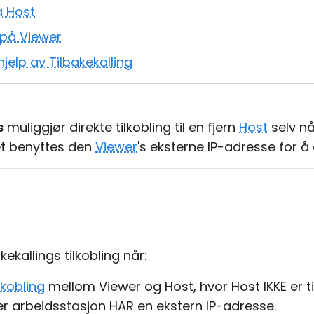
å Host
 på Viewer
hjelp av Tilbakekalling
s
muliggjør direkte tilkobling til en fjern
Host
selv n
det benyttes den
Viewer
's eksterne IP-adresse for å 
ekallings tilkobling når:
lkobling
mellom Viewer og Host, hvor Host IKKE er ti
r arbeidsstasjon HAR en ekstern IP-adresse.