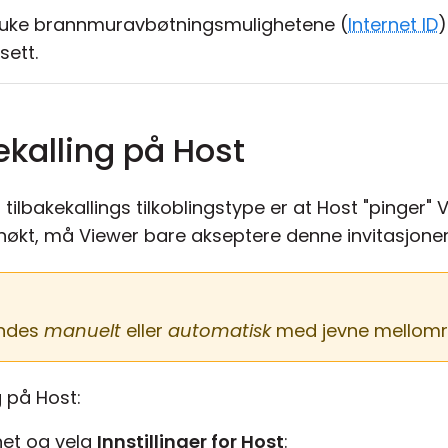
bruke brannmuravbøtningsmulighetene (
Internet ID
)
sett.
ekalling på Host
ilbakekallings tilkoblingstype er at Host "pinger" V
ernøkt, må Viewer bare akseptere denne invitasjone
endes
manuelt
eller
automatisk
med jevne mellom
g på Host:
net og velg
Innstillinger for Host
: