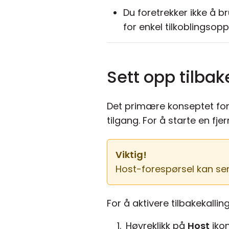
Du foretrekker ikke å 
for enkel tilkoblingsopp
Sett opp tilbak
Det primære konseptet for t
tilgang. For å starte en fj
Viktig!
Host-forespørsel kan s
For å aktivere tilbakekallin
Høyreklikk på
Host
iko