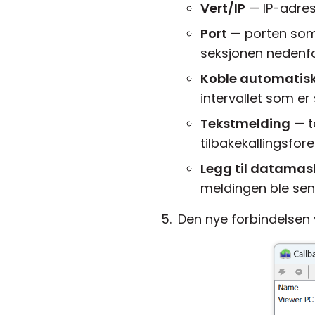
Vert/IP
— IP-adres
Port
— porten som e
seksjonen nedenf
Koble automatis
intervallet som er 
Tekstmelding
— t
tilbakekallingsfo
Legg til datamas
meldingen ble sen
Den nye forbindelsen vi