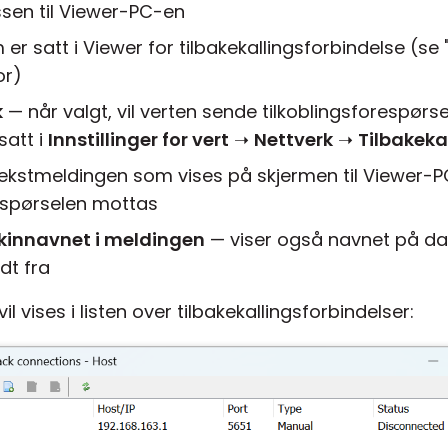
sen til Viewer-PC-en
r satt i Viewer for tilbakekallingsforbindelse (se
or)
k
— når valgt, vil verten sende tilkoblingsforespør
satt i
Innstillinger for vert
➝
Nettverk
➝
Tilbakeka
ekstmeldingen som vises på skjermen til Viewer-
respørselen mottas
kinnavnet i meldingen
— viser også navnet på d
dt fra
l vises i listen over tilbakekallingsforbindelser: