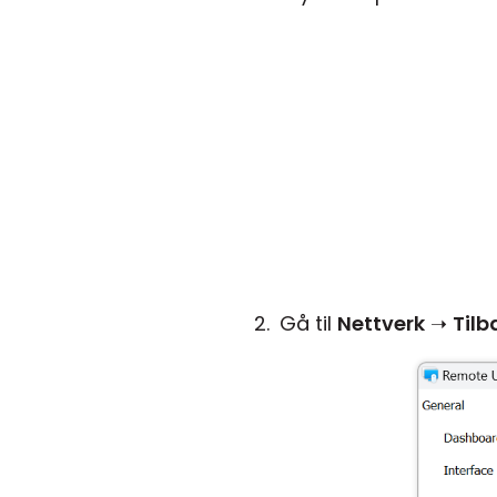
Gå til
Nettverk
➝
Tilb