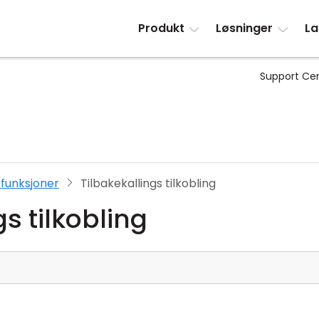
Produkt
Løsninger
La
Support Ce
funksjoner
Tilbakekallings tilkobling
gs tilkobling