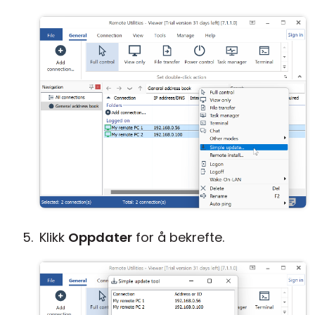
Klikk
Oppdater
for å bekrefte.