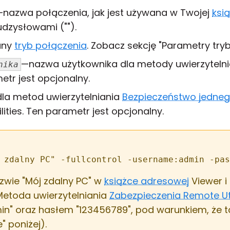
—nazwa połączenia, jak jest używana w Twojej
ksi
udzysłowami ("").
any
tryb połączenia
. Zobacz sekcję "Parametry tryb
—nazwa użytkownika dla metody uwierzyteln
nika
etr jest opcjonalny.
la metod uwierzytelniania
Bezpieczeństwo jedneg
ities. Ten parametr jest opcjonalny.
 zdalny PC" -fullcontrol -username:admin -pas
zwie "Mój zdalny PC" w
książce adresowej
Viewer i
 Metoda uwierzytelniania
Zabezpieczenia Remote Uti
n" oraz hasłem "123456789", pod warunkiem, że 
" poniżej).