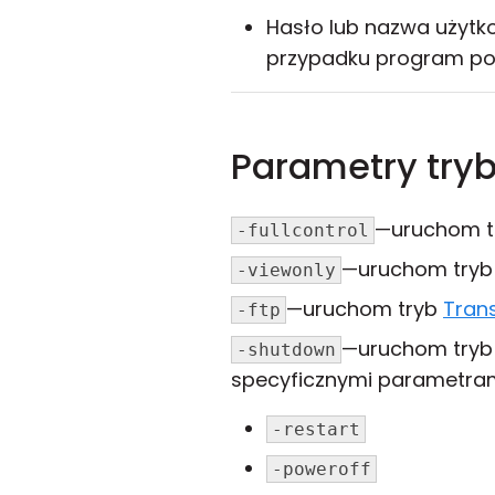
Hasło lub nazwa użytk
przypadku program pop
Parametry try
—uruchom 
-fullcontrol
—uruchom try
-viewonly
—uruchom tryb
Trans
-ftp
—uruchom try
-shutdown
specyficznymi parametram
-restart
-poweroff