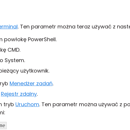
erminal
. Ten parametr można teraz używać z nast
 powłokę PowerShell.
kę CMD.
o System.
ieżący użytkownik.
tryb
Menedżer zadań
.
b
Rejestr zdalny
.
 tryb
Uruchom
. Ten parametr można używać z po
i:
me