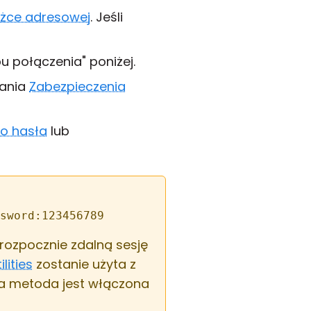
ążce adresowej
. Jeśli
u połączenia" poniżej.
iania
Zabezpieczenia
o hasła
lub
sword:123456789
 rozpocznie zdalną sesję
lities
zostanie użyta z
ta metoda jest włączona