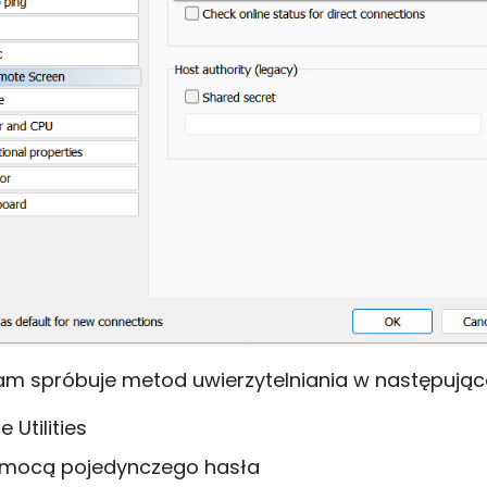
am spróbuje metod uwierzytelniania w następującej
Utilities
omocą pojedynczego hasła