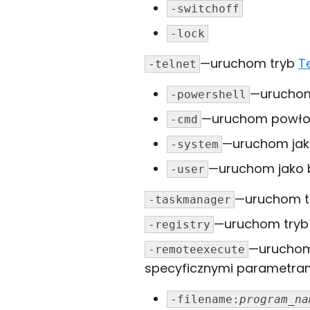
-switchoff
-lock
—uruchom tryb
T
-telnet
—uruchom
-powershell
—uruchom powło
-cmd
—uruchom jak
-system
—uruchom jako b
-user
—uruchom 
-taskmanager
—uruchom try
-registry
—uruchom
-remoteexecute
specyficznymi parametram
-filename:
program_na