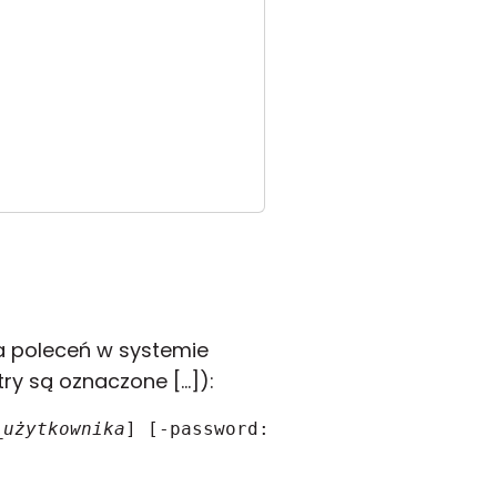
a poleceń w systemie
y są oznaczone [...]):
_użytkownika
] [-password:
hasło
] [inne_paramet