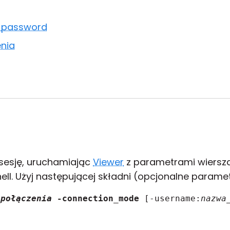
 -password
enia
sesję, uruchamiając
Viewer
z parametrami wiersz
. Użyj następującej składni (opcjonalne parametr
_połączenia
-connection_mode
 [-username:
nazwa