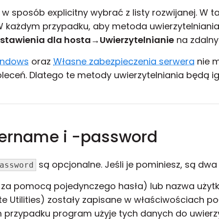
 sposób explicitny wybrać z listy rozwijanej. W
 każdym przypadku, aby metoda uwierzytelniani
stawienia dla hosta
→
Uwierzytelnianie
na zdalny
indows
oraz
Własne zabezpieczenia serwera
nie 
eceń. Dlatego te metody uwierzytelniania będą ig
ername i -password
są opcjonalne. Jeśli je pominiesz, są dwa
assword
a za pomocą pojedynczego hasła) lub nazwa użyt
 Utilities) zostały zapisane w właściwościach po
m przypadku program użyje tych danych do uwierzy