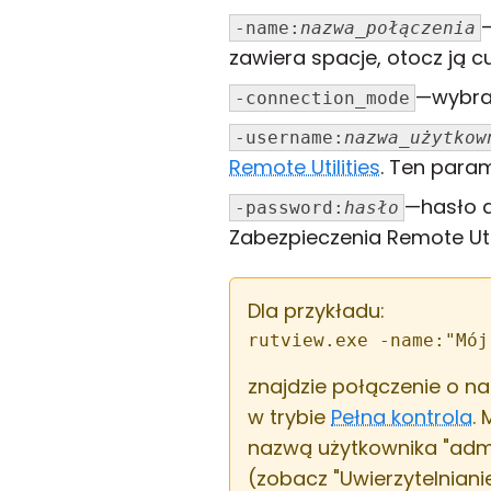
-name:
nazwa_połączenia
zawiera spacje, otocz ją c
—wybr
-connection_mode
-username:
nazwa_użytkow
Remote Utilities
. Ten param
—hasło d
-password:
hasło
Zabezpieczenia Remote Util
Dla przykładu:
rutview.exe -name:"Mój
znajdzie połączenie o na
w trybie
Pełna kontrola
.
nazwą użytkownika "admi
(zobacz "Uwierzytelnianie