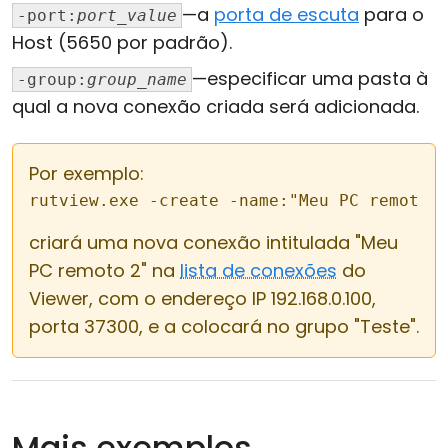
—a
porta de escuta
para o
-port:
port_value
Host (5650 por padrão).
—especificar uma pasta à
-group:
group_name
qual a nova conexão criada será adicionada.
Por exemplo:
rutview.exe -create -name:"Meu PC remoto 
criará uma nova conexão intitulada "Meu
PC remoto 2" na
lista de conexões
do
Viewer, com o endereço IP 192.168.0.100,
porta 37300, e a colocará no grupo "Teste".
Mais exemplos