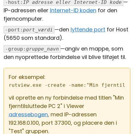
—
-host:
IP adresse eller Internet-ID kode
IP-adressen eller
Internet-ID koden
for den
fjerncomputer.
—den
lyttende port
for Host
-port:
port_værdi
(5650 som standard).
—angiv en mappe, som
-group:
gruppe_navn
den nyoprettede forbindelse vil blive tilføjet til.
For eksempel:
rutview.exe -create -name:"Min fjerntilsl
vil oprette en ny forbindelse med titlen "Min
fjerntilsluttede PC 2" i Viewer
adressebogen
, med IP-adressen
192.168.0.100, port 37300, og placere den i
"Test" gruppen.