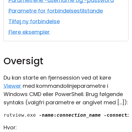
Parametrene -username og -password
Cloud og Lokalt
Parametre for forbindelsestilstande
Tilføj ny forbindelse
Flere eksempler
Oversigt
Du kan starte en fjernsession ved at køre
Viewer
med kommandolinjeparametre i
Windows CMD eller PowerShell. Brug følgende
syntaks (valgfri parametre er angivet med [...]):
rutview.exe 
-name:
connection_name
-connecti
Hvor: