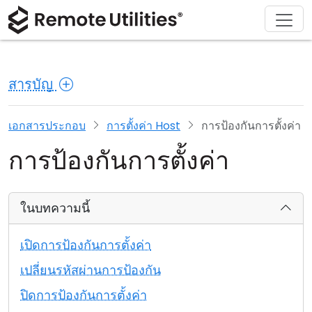
ดาวน์โหลด
ผลิตภัณฑ์
สนับสนุน
เกี่ยวกับ
โซลูชัน
ซื้อ
ทัวร์
การเงินและธนาคาร
Windows
ซื้อออนไลน์
ศูนย์สนับสนุน
ติดต่อเรา
สารบัญ
ความปลอดภัย
การผลิตและการค้าปลีก
macOS
ผู้ช่วยใบอนุญาต
เอกสารประกอบ
ห้องข่าว
ภาพหน้าจอ
การดูแลสุขภาพ
Linux
อัปเกรดใบอนุญาตของคุณ
ฐานความรู้
เขียนรีวิว
เอกสารประกอบ
การตั้งค่า Host
การป้องกันการตั้งค่า
การป้องกันการตั้งค่า
หมายเหตุประจำรุ่น
การศึกษาและรัฐบาล
iOS/Android
โหมดการเชื่อมต่อ
เทคโนโลยีสารสนเทศ
ในบทความนี้
การเข้าถึงแบบไม่ต้องดูแล
เปิดการป้องกันการตั้งค่า
การสนับสนุน Active Directory
เปลี่ยนรหัสผ่านการป้องกัน
ปิดการป้องกันการตั้งค่า
การกำหนดค่า MSI