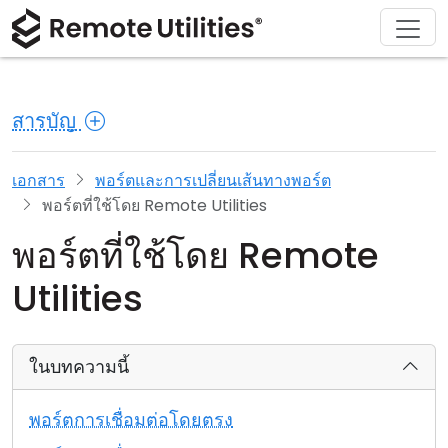
ดาวน์โหลด
ผลิตภัณฑ์
สนับสนุน
เกี่ยวกับ
โซลูชัน
ซื้อ
ทัวร์
การเงินและธนาคาร
Windows
ซื้อออนไลน์
ศูนย์สนับสนุน
ติดต่อเรา
สารบัญ
ความปลอดภัย
การผลิตและการค้าปลีก
macOS
ผู้ช่วยใบอนุญาต
เอกสารประกอบ
ห้องข่าว
ภาพหน้าจอ
การดูแลสุขภาพ
Linux
อัปเกรดใบอนุญาตของคุณ
ฐานความรู้
เขียนรีวิว
เอกสาร
พอร์ตและการเปลี่ยนเส้นทางพอร์ต
พอร์ตที่ใช้โดย Remote Utilities
หมายเหตุประจำรุ่น
การศึกษาและรัฐบาล
iOS/Android
พอร์ตที่ใช้โดย Remote
โหมดการเชื่อมต่อ
เทคโนโลยีสารสนเทศ
Utilities
การเข้าถึงแบบไม่ต้องดูแล
ในบทความนี้
การสนับสนุน Active Directory
พอร์ตการเชื่อมต่อโดยตรง
การกำหนดค่า MSI