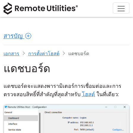
ดาวน์โหลด
ผลิตภัณฑ์
สนับสนุน
เกี่ยวกับ
โซลูชัน
ซื้อ
ทัวร์
การเงินและธนาคาร
Windows
ซื้อออนไลน์
ศูนย์สนับสนุน
ติดต่อเรา
สารบัญ
ความปลอดภัย
การผลิตและการค้าปลีก
macOS
ผู้ช่วยใบอนุญาต
เอกสารประกอบ
ห้องข่าว
ภาพหน้าจอ
การดูแลสุขภาพ
Linux
อัปเกรดใบอนุญาตของคุณ
ฐานความรู้
เขียนรีวิว
เอกสาร
การตั้งค่าโฮสต์
แดชบอร์ด
แดชบอร์ด
หมายเหตุประจำรุ่น
การศึกษาและรัฐบาล
iOS/Android
โหมดการเชื่อมต่อ
เทคโนโลยีสารสนเทศ
แดชบอร์ดจะแสดงพารามิเตอร์การเชื่อมต่อและการ
ตรวจสอบสิทธิ์ที่สำคัญที่สุดสำหรับ
โฮสต์
ในที่เดียว:
การเข้าถึงแบบไม่ต้องดูแล
การสนับสนุน Active Directory
การกำหนดค่า MSI