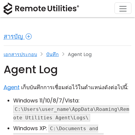
ดาวน์โหลด
ผลิตภัณฑ์
สนับสนุน
เกี่ยวกับ
โซลูชัน
ซื้อ
ทัวร์
การเงินและธนาคาร
Windows
ซื้อออนไลน์
ศูนย์สนับสนุน
ติดต่อเรา
สารบัญ
ความปลอดภัย
การผลิตและการค้าปลีก
macOS
ผู้ช่วยใบอนุญาต
เอกสารประกอบ
ห้องข่าว
ภาพหน้าจอ
การดูแลสุขภาพ
Linux
อัปเกรดใบอนุญาตของคุณ
ฐานความรู้
เขียนรีวิว
เอกสารประกอบ
บันทึก
Agent Log
Agent Log
หมายเหตุประจำรุ่น
การศึกษาและรัฐบาล
iOS/Android
โหมดการเชื่อมต่อ
เทคโนโลยีสารสนเทศ
Agent
เก็บบันทึกการเชื่อมต่อไว้ในตำแหน่งดังต่อไปนี้:
การเข้าถึงแบบไม่ต้องดูแล
Windows 11/10/8/7/Vista:
C:\Users\user_name\AppData\Roaming\Rem
การสนับสนุน Active Directory
ote Utilities Agent\Logs\
การกำหนดค่า MSI
Windows XP:
C:\Documents and