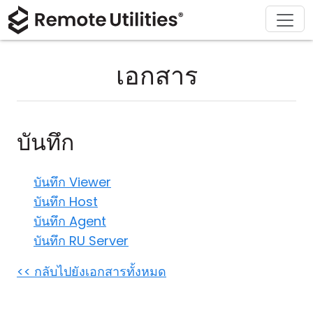
ดาวน์โหลด
ผลิตภัณฑ์
สนับสนุน
เกี่ยวกับ
โซลูชัน
ซื้อ
ทัวร์
การเงินและธนาคาร
Windows
ซื้อออนไลน์
ศูนย์สนับสนุน
ติดต่อเรา
เอกสาร
ความปลอดภัย
การผลิตและการค้าปลีก
macOS
ผู้ช่วยใบอนุญาต
เอกสารประกอบ
ห้องข่าว
ภาพหน้าจอ
การดูแลสุขภาพ
Linux
อัปเกรดใบอนุญาตของคุณ
ฐานความรู้
เขียนรีวิว
บันทึก
หมายเหตุประจำรุ่น
การศึกษาและรัฐบาล
iOS/Android
บันทึก Viewer
โหมดการเชื่อมต่อ
เทคโนโลยีสารสนเทศ
บันทึก Host
บันทึก Agent
การเข้าถึงแบบไม่ต้องดูแล
บันทึก RU Server
การสนับสนุน Active Directory
<< กลับไปยังเอกสารทั้งหมด
การกำหนดค่า MSI