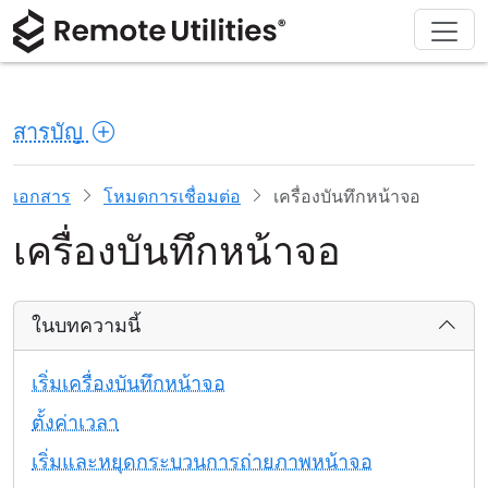
ดาวน์โหลด
ผลิตภัณฑ์
สนับสนุน
เกี่ยวกับ
โซลูชัน
ซื้อ
ทัวร์
การเงินและธนาคาร
Windows
ซื้อออนไลน์
ศูนย์สนับสนุน
ติดต่อเรา
สารบัญ
ความปลอดภัย
การผลิตและการค้าปลีก
macOS
ผู้ช่วยใบอนุญาต
เอกสารประกอบ
ห้องข่าว
ภาพหน้าจอ
การดูแลสุขภาพ
Linux
อัปเกรดใบอนุญาตของคุณ
ฐานความรู้
เขียนรีวิว
เอกสาร
โหมดการเชื่อมต่อ
เครื่องบันทึกหน้าจอ
เครื่องบันทึกหน้าจอ
หมายเหตุประจำรุ่น
การศึกษาและรัฐบาล
iOS/Android
โหมดการเชื่อมต่อ
เทคโนโลยีสารสนเทศ
ในบทความนี้
การเข้าถึงแบบไม่ต้องดูแล
เริ่มเครื่องบันทึกหน้าจอ
การสนับสนุน Active Directory
ตั้งค่าเวลา
เริ่มและหยุดกระบวนการถ่ายภาพหน้าจอ
การกำหนดค่า MSI