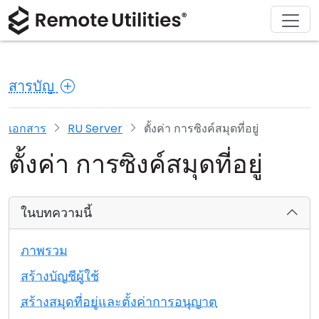
ดาวน์โหลด
ผลิตภัณฑ์
สนับสนุน
เกี่ยวกับ
โซลูชัน
ซื้อ
ทัวร์
การเงินและธนาคาร
Windows
ซื้อออนไลน์
ศูนย์สนับสนุน
ติดต่อเรา
สารบัญ
ความปลอดภัย
การผลิตและการค้าปลีก
macOS
ผู้ช่วยใบอนุญาต
เอกสารประกอบ
ห้องข่าว
ภาพหน้าจอ
การดูแลสุขภาพ
Linux
อัปเกรดใบอนุญาตของคุณ
ฐานความรู้
เขียนรีวิว
เอกสาร
RU Server
ตั้งค่า การซิงค์สมุดที่อยู่
ตั้งค่า การซิงค์สมุดที่อยู่
หมายเหตุประจำรุ่น
การศึกษาและรัฐบาล
iOS/Android
โหมดการเชื่อมต่อ
เทคโนโลยีสารสนเทศ
ในบทความนี้
การเข้าถึงแบบไม่ต้องดูแล
ภาพรวม
การสนับสนุน Active Directory
สร้างบัญชีผู้ใช้
สร้างสมุดที่อยู่และตั้งค่าการอนุญาต
การกำหนดค่า MSI