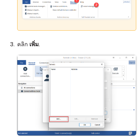
คลิก
เพิ่ม
.