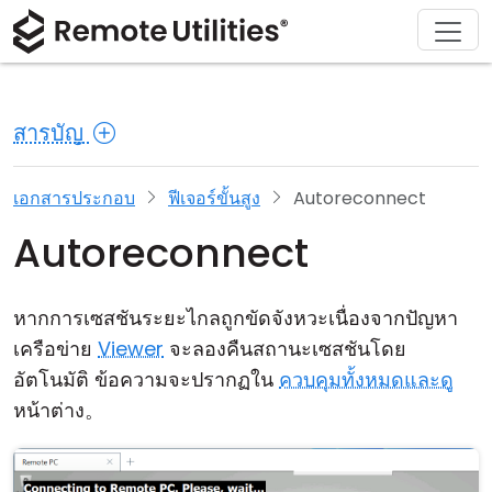
ดาวน์โหลด
ผลิตภัณฑ์
สนับสนุน
เกี่ยวกับ
โซลูชัน
ซื้อ
ทัวร์
การเงินและธนาคาร
Windows
ซื้อออนไลน์
ศูนย์สนับสนุน
ติดต่อเรา
สารบัญ
ความปลอดภัย
การผลิตและการค้าปลีก
macOS
ผู้ช่วยใบอนุญาต
เอกสารประกอบ
ห้องข่าว
ภาพหน้าจอ
การดูแลสุขภาพ
Linux
อัปเกรดใบอนุญาตของคุณ
ฐานความรู้
เขียนรีวิว
เอกสารประกอบ
ฟีเจอร์ขั้นสูง
Autoreconnect
Autoreconnect
หมายเหตุประจำรุ่น
การศึกษาและรัฐบาล
iOS/Android
โหมดการเชื่อมต่อ
เทคโนโลยีสารสนเทศ
หากการเซสชันระยะไกลถูกขัดจังหวะเนื่องจากปัญหา
เครือข่าย
Viewer
จะลองคืนสถานะเซสชันโดย
การเข้าถึงแบบไม่ต้องดูแล
อัตโนมัติ ข้อความจะปรากฏใน
ควบคุมทั้งหมดและดู
หน้าต่าง。
การสนับสนุน Active Directory
การกำหนดค่า MSI