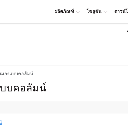
ผลิตภัณฑ์
โซลูชัน
ดาวน์
ุมมองแบบคอลัมน์
บบคอลัมน์
์