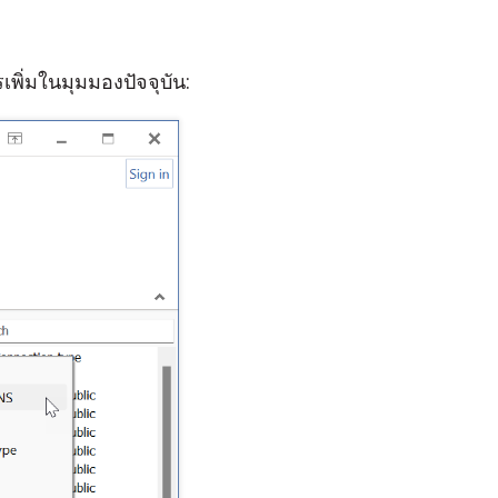
เพิ่มในมุมมองปัจจุบัน: