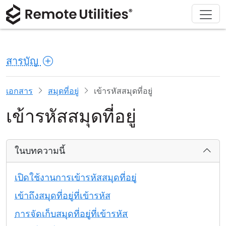
ดาวน์โหลด
ผลิตภัณฑ์
สนับสนุน
เกี่ยวกับ
โซลูชัน
ซื้อ
ทัวร์
การเงินและธนาคาร
Windows
ซื้อออนไลน์
ศูนย์สนับสนุน
ติดต่อเรา
สารบัญ
ความปลอดภัย
การผลิตและการค้าปลีก
macOS
ผู้ช่วยใบอนุญาต
เอกสารประกอบ
ห้องข่าว
ภาพหน้าจอ
การดูแลสุขภาพ
Linux
อัปเกรดใบอนุญาตของคุณ
ฐานความรู้
เขียนรีวิว
เอกสาร
สมุดที่อยู่
เข้ารหัสสมุดที่อยู่
เข้ารหัสสมุดที่อยู่
หมายเหตุประจำรุ่น
การศึกษาและรัฐบาล
iOS/Android
โหมดการเชื่อมต่อ
เทคโนโลยีสารสนเทศ
ในบทความนี้
การเข้าถึงแบบไม่ต้องดูแล
เปิดใช้งานการเข้ารหัสสมุดที่อยู่
การสนับสนุน Active Directory
เข้าถึงสมุดที่อยู่ที่เข้ารหัส
การจัดเก็บสมุดที่อยู่ที่เข้ารหัส
การกำหนดค่า MSI