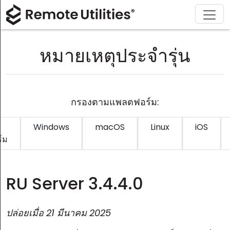
ดาวน์โหลด
ผลิตภัณฑ์
สนับสนุน
เกี่ยวกับ
โซลูชัน
ซื้อ
ทัวร์
การเงินและธนาคาร
Windows
ซื้อออนไลน์
ศูนย์สนับสนุน
ติดต่อเรา
หมายเหตุประจำรุ่น
ความปลอดภัย
การผลิตและการค้าปลีก
macOS
ผู้ช่วยใบอนุญาต
เอกสารประกอบ
ห้องข่าว
ภาพหน้าจอ
การดูแลสุขภาพ
Linux
อัปเกรดใบอนุญาตของคุณ
ฐานความรู้
เขียนรีวิว
กรองตามแพลตฟอร์ม:
หมายเหตุประจำรุ่น
การศึกษาและรัฐบาล
iOS/Android
Windows
macOS
Linux
iOS
์ม
โหมดการเชื่อมต่อ
เทคโนโลยีสารสนเทศ
การเข้าถึงแบบไม่ต้องดูแล
RU Server 3.4.4.0
การสนับสนุน Active Directory
ปล่อยเมื่อ
21 มีนาคม 2025
การกำหนดค่า MSI