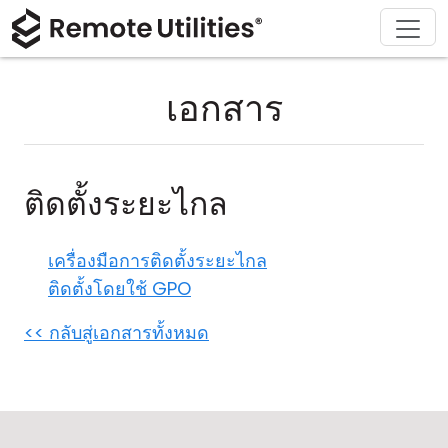
ดาวน์โหลด
ผลิตภัณฑ์
สนับสนุน
เกี่ยวกับ
โซลูชัน
ซื้อ
ทัวร์
การเงินและธนาคาร
Windows
ซื้อออนไลน์
ศูนย์สนับสนุน
ติดต่อเรา
เอกสาร
ความปลอดภัย
การผลิตและการค้าปลีก
macOS
ผู้ช่วยใบอนุญาต
เอกสารประกอบ
ห้องข่าว
ภาพหน้าจอ
การดูแลสุขภาพ
Linux
อัปเกรดใบอนุญาตของคุณ
ฐานความรู้
เขียนรีวิว
ติดตั้งระยะไกล
หมายเหตุประจำรุ่น
การศึกษาและรัฐบาล
iOS/Android
เครื่องมือการติดตั้งระยะไกล
โหมดการเชื่อมต่อ
เทคโนโลยีสารสนเทศ
ติดตั้งโดยใช้ GPO
การเข้าถึงแบบไม่ต้องดูแล
<< กลับสู่เอกสารทั้งหมด
การสนับสนุน Active Directory
การกำหนดค่า MSI