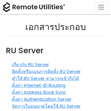
ดาวน์โหลด
ผลิตภัณฑ์
สนับสนุน
เกี่ยวกับ
โซลูชัน
ซื้อ
ทัวร์
การเงินและธนาคาร
Windows
ซื้อออนไลน์
ศูนย์สนับสนุน
ติดต่อเรา
เอกสารประกอบ
ความปลอดภัย
การผลิตและการค้าปลีก
macOS
ผู้ช่วยใบอนุญาต
เอกสารประกอบ
ห้องข่าว
ภาพหน้าจอ
การดูแลสุขภาพ
Linux
อัปเกรดใบอนุญาตของคุณ
ฐานความรู้
เขียนรีวิว
RU Server
หมายเหตุประจำรุ่น
การศึกษาและรัฐบาล
iOS/Android
เกี่ยวกับ RU Server
โหมดการเชื่อมต่อ
เทคโนโลยีสารสนเทศ
ติดตั้งหรือถอนการติดตั้ง RU Server
ทำให้ RU Server สามารถเข้าถึงได้
การเข้าถึงแบบไม่ต้องดูแล
ตั้งค่า Internet-ID Routing
ตั้งค่า Address Book Sync
การสนับสนุน Active Directory
ตั้งค่า Authentication Server
การกำหนดค่า MSI
จัดการใบอนุญาตโดยใช้ RU Server