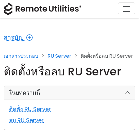
ดาวน์โหลด
ผลิตภัณฑ์
สนับสนุน
เกี่ยวกับ
โซลูชัน
ซื้อ
ทัวร์
การเงินและธนาคาร
Windows
ซื้อออนไลน์
ศูนย์สนับสนุน
ติดต่อเรา
สารบัญ
ความปลอดภัย
การผลิตและการค้าปลีก
macOS
ผู้ช่วยใบอนุญาต
เอกสารประกอบ
ห้องข่าว
ภาพหน้าจอ
การดูแลสุขภาพ
Linux
อัปเกรดใบอนุญาตของคุณ
ฐานความรู้
เขียนรีวิว
เอกสารประกอบ
RU Server
ติดตั้งหรือลบ RU Server
ติดตั้งหรือลบ RU Server
หมายเหตุประจำรุ่น
การศึกษาและรัฐบาล
iOS/Android
โหมดการเชื่อมต่อ
เทคโนโลยีสารสนเทศ
ในบทความนี้
การเข้าถึงแบบไม่ต้องดูแล
ติดตั้ง RU Server
การสนับสนุน Active Directory
ลบ RU Server
การกำหนดค่า MSI