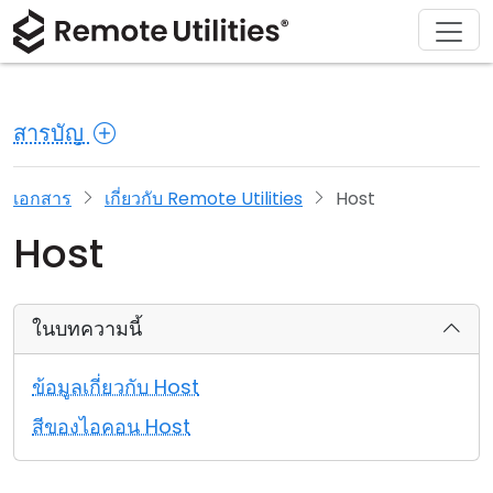
ดาวน์โหลด
ผลิตภัณฑ์
สนับสนุน
เกี่ยวกับ
โซลูชัน
ซื้อ
ทัวร์
การเงินและธนาคาร
Windows
ซื้อออนไลน์
ศูนย์สนับสนุน
ติดต่อเรา
สารบัญ
ความปลอดภัย
การผลิตและการค้าปลีก
macOS
ผู้ช่วยใบอนุญาต
เอกสารประกอบ
ห้องข่าว
ภาพหน้าจอ
การดูแลสุขภาพ
Linux
อัปเกรดใบอนุญาตของคุณ
ฐานความรู้
เขียนรีวิว
เอกสาร
เกี่ยวกับ Remote Utilities
Host
Host
หมายเหตุประจำรุ่น
การศึกษาและรัฐบาล
iOS/Android
โหมดการเชื่อมต่อ
เทคโนโลยีสารสนเทศ
ในบทความนี้
การเข้าถึงแบบไม่ต้องดูแล
ข้อมูลเกี่ยวกับ Host
การสนับสนุน Active Directory
สีของไอคอน Host
การกำหนดค่า MSI