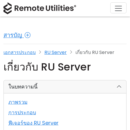
ดาวน์โหลด
ผลิตภัณฑ์
สนับสนุน
เกี่ยวกับ
โซลูชัน
ซื้อ
ทัวร์
การเงินและธนาคาร
Windows
ซื้อออนไลน์
ศูนย์สนับสนุน
ติดต่อเรา
สารบัญ
ความปลอดภัย
การผลิตและการค้าปลีก
macOS
ผู้ช่วยใบอนุญาต
เอกสารประกอบ
ห้องข่าว
ภาพหน้าจอ
การดูแลสุขภาพ
Linux
อัปเกรดใบอนุญาตของคุณ
ฐานความรู้
เขียนรีวิว
เอกสารประกอบ
RU Server
เกี่ยวกับ RU Server
เกี่ยวกับ RU Server
หมายเหตุประจำรุ่น
การศึกษาและรัฐบาล
iOS/Android
โหมดการเชื่อมต่อ
เทคโนโลยีสารสนเทศ
ในบทความนี้
การเข้าถึงแบบไม่ต้องดูแล
ภาพรวม
การสนับสนุน Active Directory
การประกอบ
ฟีเจอร์ของ RU Server
การกำหนดค่า MSI