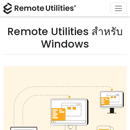
ดาวน์โหลด
ผลิตภัณฑ์
สนับสนุน
เกี่ยวกับ
โซลูชัน
ซื้อ
ทัวร์
การเงินและธนาคาร
Windows
ซื้อออนไลน์
ศูนย์สนับสนุน
ติดต่อเรา
Remote Utilities สำหรับ
ความปลอดภัย
การผลิตและการค้าปลีก
macOS
ผู้ช่วยใบอนุญาต
เอกสารประกอบ
ห้องข่าว
Windows
ภาพหน้าจอ
การดูแลสุขภาพ
Linux
อัปเกรดใบอนุญาตของคุณ
ฐานความรู้
เขียนรีวิว
หมายเหตุประจำรุ่น
การศึกษาและรัฐบาล
iOS/Android
โหมดการเชื่อมต่อ
เทคโนโลยีสารสนเทศ
การเข้าถึงแบบไม่ต้องดูแล
การสนับสนุน Active Directory
การกำหนดค่า MSI