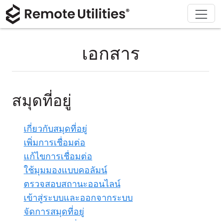
ดาวน์โหลด
ผลิตภัณฑ์
สนับสนุน
เกี่ยวกับ
โซลูชัน
ซื้อ
ทัวร์
การเงินและธนาคาร
Windows
ซื้อออนไลน์
ศูนย์สนับสนุน
ติดต่อเรา
เอกสาร
ความปลอดภัย
การผลิตและการค้าปลีก
macOS
ผู้ช่วยใบอนุญาต
เอกสารประกอบ
ห้องข่าว
ภาพหน้าจอ
การดูแลสุขภาพ
Linux
อัปเกรดใบอนุญาตของคุณ
ฐานความรู้
เขียนรีวิว
สมุดที่อยู่
หมายเหตุประจำรุ่น
การศึกษาและรัฐบาล
iOS/Android
เกี่ยวกับสมุดที่อยู่
โหมดการเชื่อมต่อ
เทคโนโลยีสารสนเทศ
เพิ่มการเชื่อมต่อ
แก้ไขการเชื่อมต่อ
การเข้าถึงแบบไม่ต้องดูแล
ใช้มุมมองแบบคอลัมน์
ตรวจสอบสถานะออนไลน์
การสนับสนุน Active Directory
เข้าสู่ระบบและออกจากระบบ
การกำหนดค่า MSI
จัดการสมุดที่อยู่