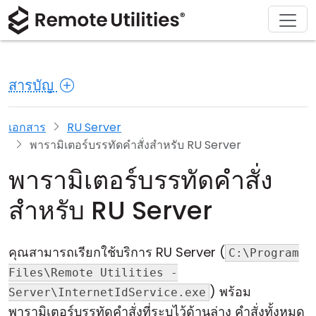
ดาวน์โหลด
ผลิตภัณฑ์
สนับสนุน
เกี่ยวกับ
โซลูชัน
ซื้อ
ทัวร์
การเงินและธนาคาร
Windows
ซื้อออนไลน์
ศูนย์สนับสนุน
ติดต่อเรา
สารบัญ
ความปลอดภัย
การผลิตและการค้าปลีก
macOS
ผู้ช่วยใบอนุญาต
เอกสารประกอบ
ห้องข่าว
ภาพหน้าจอ
การดูแลสุขภาพ
Linux
อัปเกรดใบอนุญาตของคุณ
ฐานความรู้
เขียนรีวิว
เอกสาร
RU Server
พารามิเตอร์บรรทัดคำสั่งสำหรับ RU Server
หมายเหตุประจำรุ่น
การศึกษาและรัฐบาล
iOS/Android
พารามิเตอร์บรรทัดคำสั่ง
โหมดการเชื่อมต่อ
เทคโนโลยีสารสนเทศ
สำหรับ RU Server
การเข้าถึงแบบไม่ต้องดูแล
คุณสามารถเรียกใช้บริการ RU Server (
C:\Program
การสนับสนุน Active Directory
Files\Remote Utilities -
) พร้อม
Server\InternetIdService.exe
การกำหนดค่า MSI
พารามิเตอร์บรรทัดคำสั่งที่ระบุไว้ด้านล่าง คำสั่งทั้งหมด