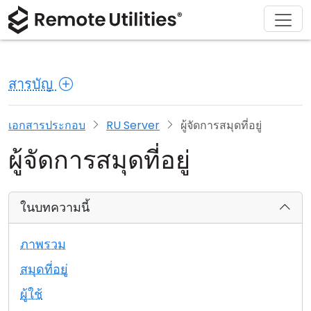
ดาวน์โหลด
ผลิตภัณฑ์
สนับสนุน
เกี่ยวกับ
โซลูชัน
ซื้อ
ทัวร์
การเงินและธนาคาร
Windows
ซื้อออนไลน์
ศูนย์สนับสนุน
ติดต่อเรา
สารบัญ
ความปลอดภัย
การผลิตและการค้าปลีก
macOS
ผู้ช่วยใบอนุญาต
เอกสารประกอบ
ห้องข่าว
ภาพหน้าจอ
การดูแลสุขภาพ
Linux
อัปเกรดใบอนุญาตของคุณ
ฐานความรู้
เขียนรีวิว
เอกสารประกอบ
RU Server
ผู้จัดการสมุดที่อยู่
ผู้จัดการสมุดที่อยู่
หมายเหตุประจำรุ่น
การศึกษาและรัฐบาล
iOS/Android
โหมดการเชื่อมต่อ
เทคโนโลยีสารสนเทศ
ในบทความนี้
การเข้าถึงแบบไม่ต้องดูแล
ภาพรวม
การสนับสนุน Active Directory
สมุดที่อยู่
ผู้ใช้
การกำหนดค่า MSI