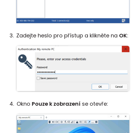
Zadejte heslo pro přístup a klikněte na
OK
:
Okno
Pouze k zobrazení
se otevře: