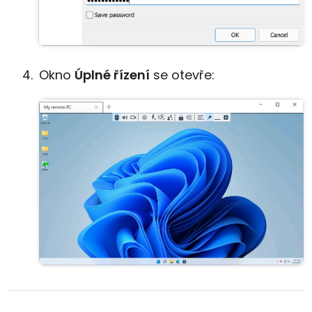
Okno
Úplné řízení
se otevře: