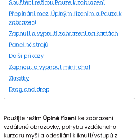
Spuštění režimu Pouze k zobrazení
Cloud a on-premise
Přepínání mezi Úplným řízením a Pouze k
zobrazení
Zapnutí a vypnutí zobrazení na kartách
Panel nástrojů
Další příkazy
Zapnout a vypnout mini-chat
Zkratky
Drag and drop
Použijte režim
Úplné řízení
ke zobrazení
vzdálené obrazovky, pohybu vzdáleného
kurzoru myši a odesílání kliknutí/vstupů z