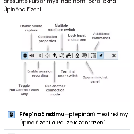
přesuňte kurzor myši nad horní okraj okna
Úplného řízení.
Přepínač režimu
—přepínání mezi režimy
Úplné řízení a Pouze k zobrazení.