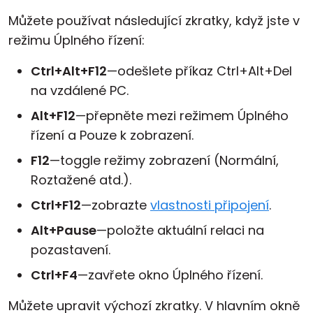
Můžete používat následující zkratky, když jste v
režimu Úplného řízení:
Ctrl+Alt+F12
—odešlete příkaz Ctrl+Alt+Del
na vzdálené PC.
Alt+F12
—přepněte mezi režimem Úplného
řízení a Pouze k zobrazení.
F12
—toggle režimy zobrazení (Normální,
Roztažené atd.).
Ctrl+F12
—zobrazte
vlastnosti připojení
.
Alt+Pause
—položte aktuální relaci na
pozastavení.
Ctrl+F4
—zavřete okno Úplného řízení.
Můžete upravit výchozí zkratky. V hlavním okně