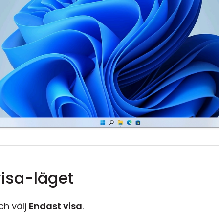
visa-läget
h välj
Endast visa
.