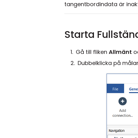
tangentbordindata är inakt
Starta Fullstän
Gå till fliken
Allmänt
oc
Dubbelklicka på målan