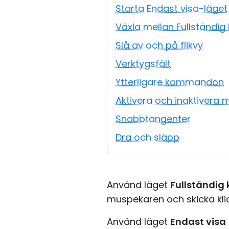
Starta Endast visa-läget
Växla mellan Fullständig 
Slå av och på flikvy
Verktygsfält
Ytterligare kommandon
Aktivera och inaktivera m
Snabbtangenter
Dra och släpp
Använd läget
Fullständig 
muspekaren och skicka kli
Använd läget
Endast visa