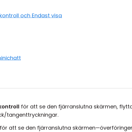
kontroll och Endast visa
inichatt
kontroll
för att se den fjärranslutna skärmen, flytt
ck/tangenttryckningar.
för att se den fjärranslutna skärmen—överföring