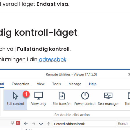
iverad i läget
Endast visa
.
dig kontroll-läget
h välj
Fullständig kontroll
.
lutningen i din
adressbok
.