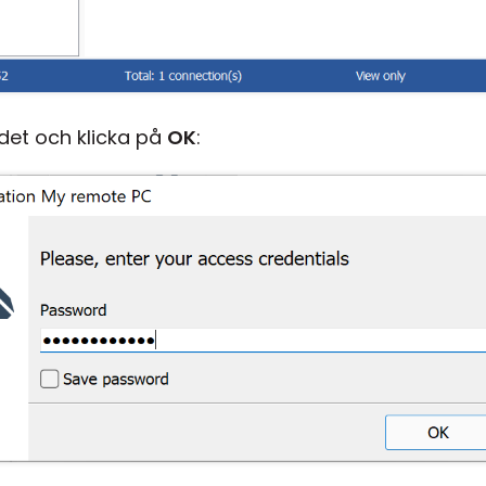
et och klicka på
OK
: