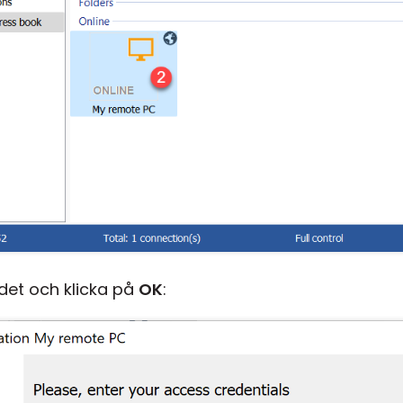
et och klicka på
OK
: