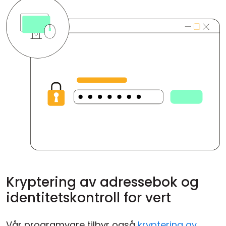
Kryptering av adressebok og
identitetskontroll for vert
Vår programvare tilbyr også
kryptering av