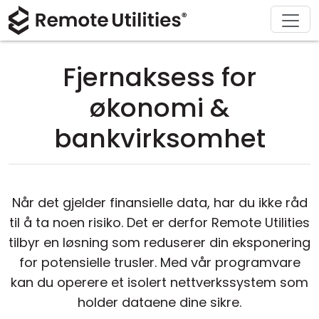
Løsninger
Last ned
Produkt
Støtte
Kjøp
Om
Tur
Finans og bankvirksomhet
Windows
Kjøp på nettet
Support Center
Kontakt oss
Fjernaksess for
Sikkerhet
Produksjon og detaljhandel
macOS
Lisensassistent
Dokumentasjon
Presse-rom
økonomi &
Skjermbilder
Helsevesen
Linux
Oppgrader lisensen din
Kunnskapsbase
Skriv en anmeldelse
bankvirksomhet
Utgivelsesnotater
Utdanning og regjering
iOS/Android
Tilkoblingsmoduser
Informasjonsteknologi
Når det gjelder finansielle data, har du ikke råd
til å ta noen risiko. Det er derfor Remote Utilities
Uovervåket tilgang
tilbyr en løsning som reduserer din eksponering
for potensielle trusler. Med vår programvare
Active Directory-støtte
kan du operere et isolert nettverkssystem som
MSI-konfigurasjon
holder dataene dine sikre.