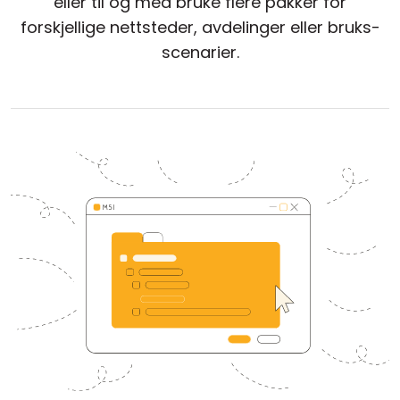
eller til og med bruke flere pakker for
Sky- og lokal installasjon
forskjellige nettsteder, avdelinger eller bruks-
scenarier.