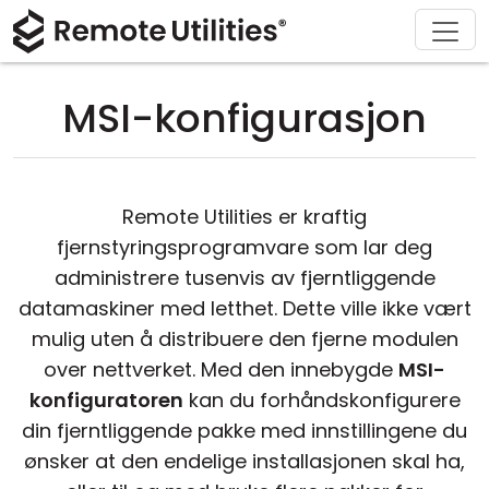
Løsninger
Last ned
Produkt
Støtte
Kjøp
Om
Tur
Finans og bankvirksomhet
Windows
Kjøp på nettet
Support Center
Kontakt oss
MSI-konfigurasjon
Sikkerhet
Produksjon og detaljhandel
macOS
Lisensassistent
Dokumentasjon
Presse-rom
Skjermbilder
Helsevesen
Linux
Oppgrader lisensen din
Kunnskapsbase
Skriv en anmeldelse
Remote Utilities er kraftig
Utgivelsesnotater
Utdanning og regjering
iOS/Android
fjernstyringsprogramvare som lar deg
administrere tusenvis av fjerntliggende
Tilkoblingsmoduser
Informasjonsteknologi
datamaskiner med letthet. Dette ville ikke vært
mulig uten å distribuere den fjerne modulen
Uovervåket tilgang
over nettverket. Med den innebygde
MSI-
konfiguratoren
kan du forhåndskonfigurere
Active Directory-støtte
din fjerntliggende pakke med innstillingene du
ønsker at den endelige installasjonen skal ha,
MSI-konfigurasjon