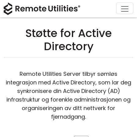
Løsninger
Last ned
Produkt
Støtte
Kjøp
Om
Tur
Finans og bankvirksomhet
Windows
Kjøp på nettet
Support Center
Kontakt oss
Støtte for Active
Sikkerhet
Produksjon og detaljhandel
macOS
Lisensassistent
Dokumentasjon
Presse-rom
Directory
Skjermbilder
Helsevesen
Linux
Oppgrader lisensen din
Kunnskapsbase
Skriv en anmeldelse
Utgivelsesnotater
Utdanning og regjering
iOS/Android
Remote Utilities Server tilbyr sømløs
integrasjon med Active Directory, som lar deg
Tilkoblingsmoduser
Informasjonsteknologi
synkronisere din Active Directory (AD)
Uovervåket tilgang
infrastruktur og forenkle administrasjonen og
organiseringen av ditt nettverk for
Active Directory-støtte
fjernadgang.
MSI-konfigurasjon