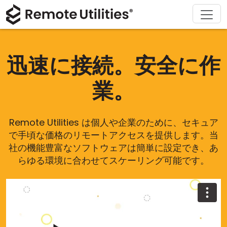
ソリューション
ダウンロード
サポート
会社概要
製品
購入
ツアー
金融および銀行
Windows
オンライン購入
サポートセンター
お問い合わせ
迅速に接続。安全に作
セキュリティ
製造および小売
macOS
ライセンスアシスタント
ドキュメント
プレスルーム
業。
スクリーンショット
ヘルスケア
Linux
ライセンスのアップグレード
ナレッジベース
レビューを書く
リリースノート
教育および政府
iOS/Android
Remote Utilities は個人や企業のために、セキュア
で手頃な価格のリモートアクセスを提供します。当
接続モード
情報技術
社の機能豊富なソフトウェアは簡単に設定でき、あ
らゆる環境に合わせてスケーリング可能です。
無人アクセス
Active Directory サポート
MSI 設定